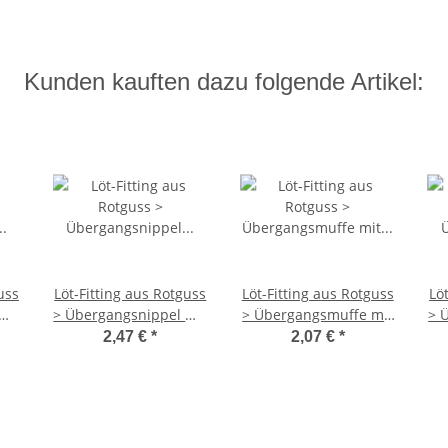
Kunden kauften dazu folgende Artikel:
uss
Löt-Fitting aus Rotguss
Löt-Fitting aus Rotguss
Lö
mit
> Übergangsnippel mit
> Übergangsmuffe mit
> 
G)
Außengewinde (i-AG)
Innengewinde (i-IG)
A
2,47 €
*
2,07 €
*
 x
Serie 4243G 28 mm x 1
Serie 4270G 22 mm x
Se
Zoll
3/4 Zoll