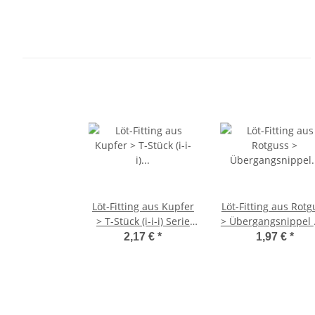
Löt-Fitting aus Kupfer
Löt-Fitting aus Rotg
> T-Stück (i-i-i) Serie
> Übergangsnippel 
5130 22 mm
Außengewinde (i-A
2,17 €
*
1,97 €
*
Serie 4243G 22 mm
3/4 Zoll