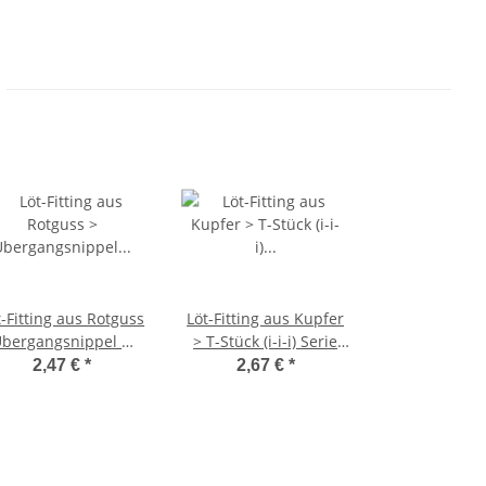
t-Fitting aus Rotguss
Löt-Fitting aus Kupfer
Übergangsnippel mit
> T-Stück (i-i-i) Serie
ußengewinde (i-AG)
5130 28 mm
2,47 €
*
2,67 €
*
rie 4243G 22 mm x 1
Zoll