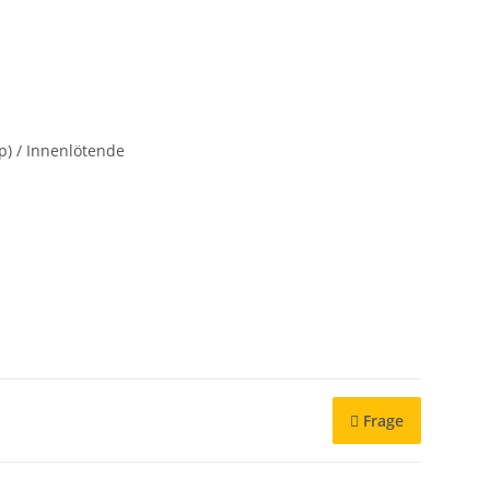
p) / Innenlötende
Frage