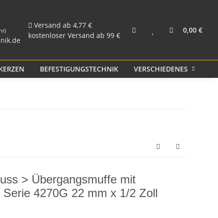
und Rohr
Kunststoff PP
Versand ab 4,77 €
0,00 €
hr)
kostenloser Versand ab 99 €
nik.de
KERZEN
BEFESTIGUNGSTECHNIK
VERSCHIEDENES
S
tguss > Übergangsmuffe mit
) Serie 4270G 22 mm x 1/2 Zoll