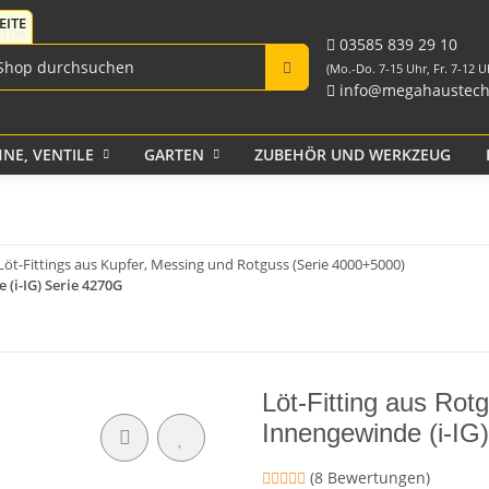
Fittings für PE-Rohr
Tank-Durchführungen
aus PP und Rohr
schwarz
Verschraubungen
03585 839 29 10
(Mo.-Do. 7-15 Uhr, Fr. 7-12 U
info@megahaustech
NE, VENTILE
GARTEN
ZUBEHÖR UND WERKZEUG
Klebeband
Löt-Fittings aus Kupfer, Messing und Rotguss (Serie 4000+5000)
(i-IG) Serie 4270G
Löt-Fitting aus Ro
Innengewinde (i-IG
(8 Bewertungen)