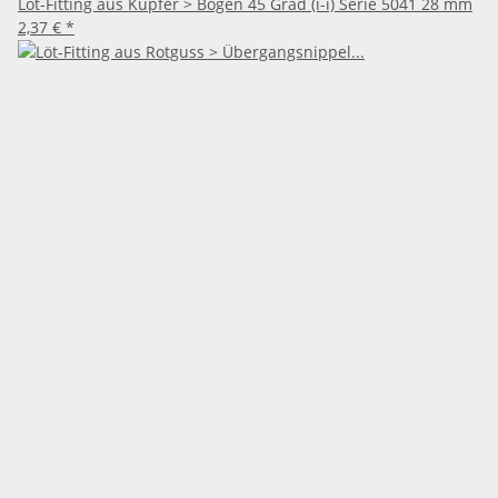
Löt-Fitting aus Kupfer > Bogen 45 Grad (i-i) Serie 5041 28 mm
2,37 €
*