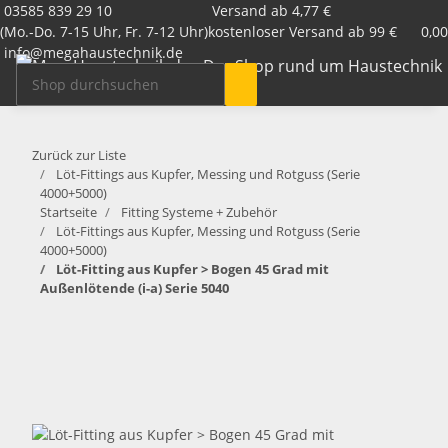
03585 839 29 10
Versand ab 4,77 €
(Mo.-Do. 7-15 Uhr, Fr. 7-12 Uhr)
kostenloser Versand ab 99 €
0,00
info@megahaustechnik.de
Zurück zur Liste
Löt-Fittings aus Kupfer, Messing und Rotguss (Serie
4000+5000)
Startseite
Fitting Systeme + Zubehör
Löt-Fittings aus Kupfer, Messing und Rotguss (Serie
4000+5000)
Löt-Fitting aus Kupfer > Bogen 45 Grad mit
Außenlötende (i-a) Serie 5040