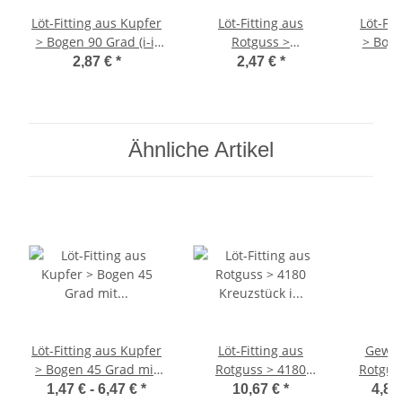
Löt-Fitting aus Kupfer
Löt-Fitting aus
Löt-Fit
> Bogen 90 Grad (i-i)
Rotguss >
> Boge
Serie 5002A 28 mm
Übergangsnippel mit
Seri
2,87 €
*
2,47 €
*
Außengewinde (i-AG)
Serie 4243G 28 mm x
1 Zoll
Ähnliche Artikel
Löt-Fitting aus Kupfer
Löt-Fitting aus
Gewin
> Bogen 45 Grad mit
Rotguss > 4180
Rotguss
Außenlötende (i-a)
Kreuzstück i / i / i / i
Muff
1,47 € -
6,47 €
*
10,67 €
*
4,87