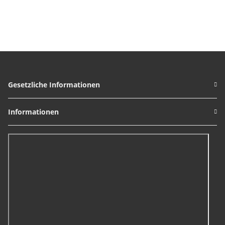
Serie 5040
Inne
Au
reduzi
Gesetzliche Informationen
Informationen