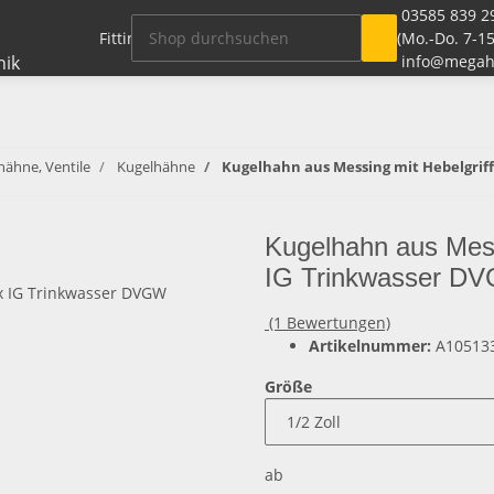
03585 839 2
Fitting Systeme + Zubehör
Rohre / Schlauch
(Mo.-Do. 7-15
info@megah
hähne, Ventile
Kugelhähne
Kugelhahn aus Messing mit Hebelgriff
Kugelhahn aus Messi
IG Trinkwasser D
(1 Bewertungen)
Artikelnummer:
A10513
Größe
ab