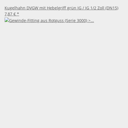
Kugelhahn DVGW mit Hebelgriff grün IG / IG 1/2 Zoll (DN15)
7,87 €
*