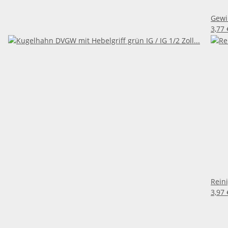
Gewin
3,77
Reini
3,97