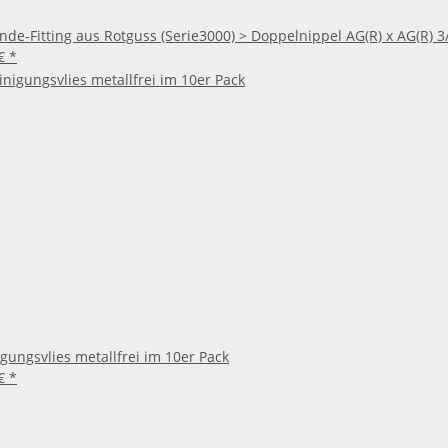
de-Fitting aus Rotguss (Serie3000) > Doppelnippel AG(R) x AG(R) 3/
 €
*
gungsvlies metallfrei im 10er Pack
 €
*