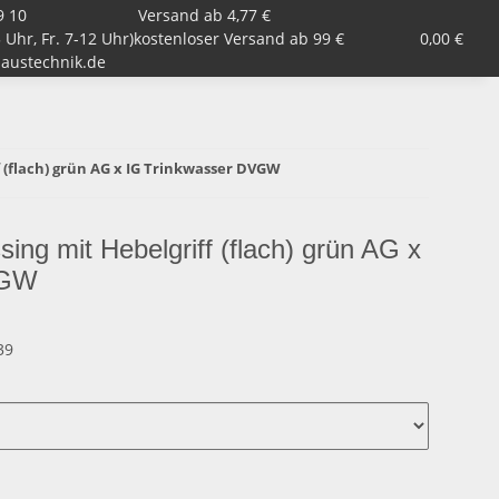
9 10
Versand ab 4,77 €
 Uhr, Fr. 7-12 Uhr)
Armaturen, Kugelhähne, Ventile
kostenloser Versand ab 99 €
Garten
0,00 €
Zub
austechnik.de
 (flach) grün AG x IG Trinkwasser DVGW
ng mit Hebelgriff (flach) grün AG x
VGW
39