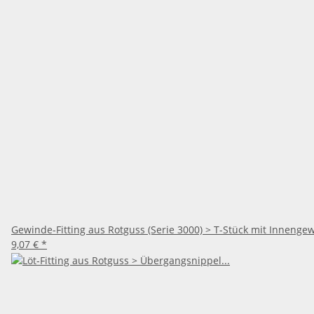
Gewinde-Fitting aus Rotguss (Serie 3000) > T-Stück mit Innengewi
9,07 €
*