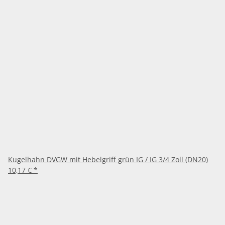
Kugelhahn DVGW mit Hebelgriff grün IG / IG 3/4 Zoll (DN20)
10,17 €
*