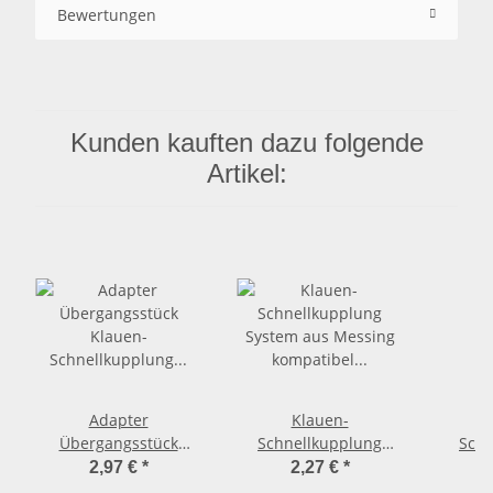
Bewertungen
Kunden kauften dazu folgende
Artikel:
Adapter
Klauen-
Übergangsstück
Schnellkupplung
Schn
Klauen-
System aus Messing
Syste
2,97 €
*
2,27 €
*
Schnellkupplung mit
kompatibel GEKA >
kompa