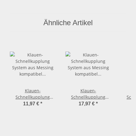
Stecker für
Kappe
Schla
Steckkupplung für
Ø
GEKA Gardena
Ähnliche Artikel
Klauen-
Klauen-
Schnellkupplung
Schnellkupplung
Schn
System aus Messing
System aus Messing
Syste
11,97 €
*
17,97 €
*
kompatibel GEKA > Y-
kompatibel GEKA > Y-
kompat
Verteiler 2 Wege
Verteiler 2 Wege
Vert
einzeln absperrbar
einzeln absperrbar
großer Durchlass (1
Zoll Gewinde)