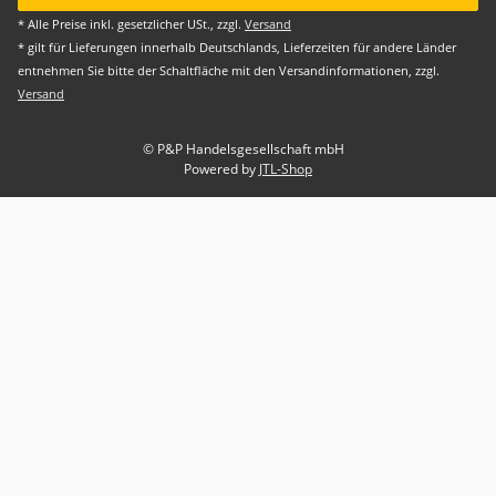
* Alle Preise inkl. gesetzlicher USt., zzgl.
Versand
* gilt für Lieferungen innerhalb Deutschlands, Lieferzeiten für andere Länder
entnehmen Sie bitte der Schaltfläche mit den Versandinformationen, zzgl.
Versand
© P&P Handelsgesellschaft mbH
Powered by
JTL-Shop