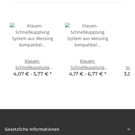
Klauen-
Klauen-
Schnellkupplung
Schnellkupplung
Schn
System aus Messing
System aus Messing
Syste
4,07 € -
5,77 €
*
4,17 € -
6,77 €
*
3,07
kompatibel GEKA >
kompatibel GEKA >
kompa
Winkel-Schlauchtülle
Saug- und
Schlau
drehbar
Hochdruckschnellkupplung
mit Kontermutter mit
Schlauchtülle
Gesetzliche Informationen