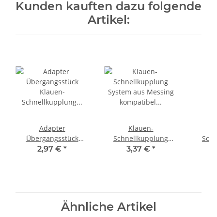
Kunden kauften dazu folgende
Artikel:
Adapter
Klauen-
Übergangsstück
Schnellkupplung
Schn
Klauen-
System aus Messing
Syste
2,97 €
*
3,37 €
*
Schnellkupplung mit
kompatibel GEKA >
kompa
Stecker für
Schlauchtülle drehbar
Schla
Steckkupplung für
Tülle außen 19mm
GEKA Gardena
(3/4 Zoll)
Ähnliche Artikel