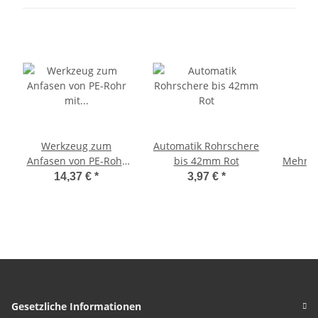
Werkzeug zum
Automatik Rohrschere
S
Anfasen von PE-Rohr
bis 42mm Rot
Mehrsc
mit
bis 4
14,37 €
*
3,97 €
*
Außendurchmesser
Autom
von 20 - 63 Millimeter
Mecha
zum
Tren
R
Roh
Sch
Kunstst
Gesetzliche Informationen
PV