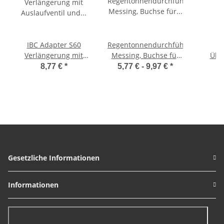
IBC Adapter S60
Regentonnendurchführung
Verlängerung mit
Messing, Buchse für
Übe
Auslaufventil und
Gardena Stecker
8,77 €
*
5,77 € -
9,97 €
*
Stecker passend zu
Schnel
Gardena
S
Stec
GE
Gesetzliche Informationen
Informationen