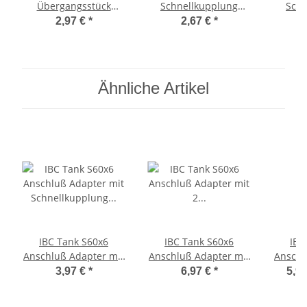
Übergangsstück
Schnellkupplung
Schn
Klauen-
System aus Messing
Syste
2,97 €
*
2,67 €
*
Schnellkupplung mit
kompatibel GEKA >
kompa
Stecker für
Schlauchtülle 20mm
Schla
Steckkupplung für
Ø 3/4 Zoll
GEKA Gardena
Ähnliche Artikel
IBC Tank S60x6
IBC Tank S60x6
IBC
Anschluß Adapter mit
Anschluß Adapter mit
Anschl
Schnellkupplung für
2 Schnellkupplungen
Schnel
3,97 €
*
6,97 €
*
5,97
GEKA
für GEKA
Schl