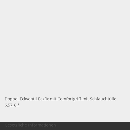
Doppel Eckventil Eckfix mit Comfortgriff mit Schlauchtülle
6,57 €
*
Gesetzliche Informationen