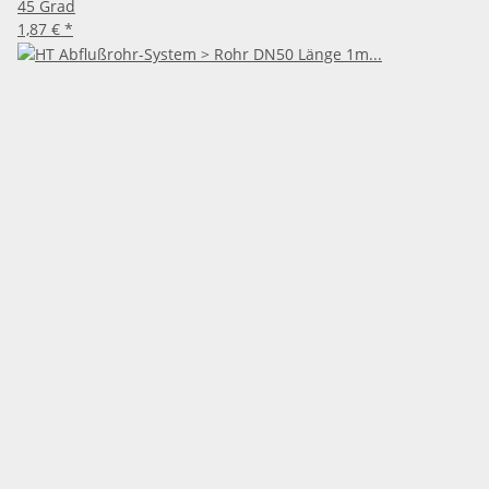
45 Grad
1,87 €
*