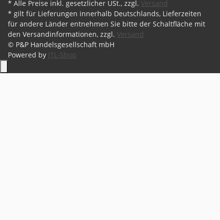
* Alle Preise inkl. gesetzlicher USt., zzgl.
Versand
* gilt für Lieferungen innerhalb Deutschlands, Lieferzeiten
für andere Länder entnehmen Sie bitte der Schaltfläche mit
den Versandinformationen, zzgl.
Versand
© P&P Handelsgesellschaft mbH
Powered by
JTL-Shop