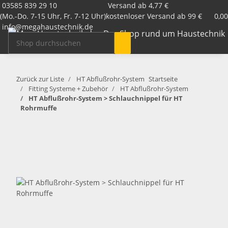
03585 839 29 10
Versand ab 4,77 €
(Mo.-Do. 7-15 Uhr, Fr. 7-12 Uhr)
kostenloser Versand ab 99 €
0,00
info@megahaustechnik.de
Zurück zur Liste
HT Abflußrohr-System
Startseite
Fitting Systeme + Zubehör
HT Abflußrohr-System
HT Abflußrohr-System > Schlauchnippel für HT
Rohrmuffe