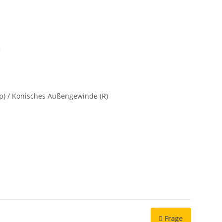
5
p) / Konisches Außengewinde (R)
Frage