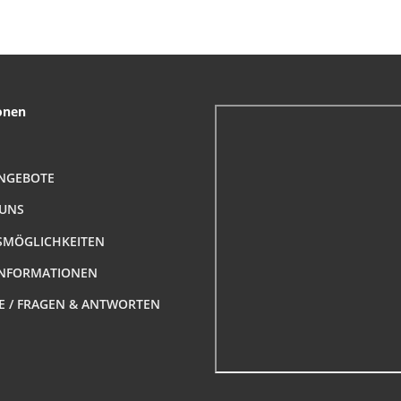
41
r
 AG
(A
onen
NGEBOTE
 UNS
MÖGLICHKEITEN
NFORMATIONEN
FE / FRAGEN & ANTWORTEN