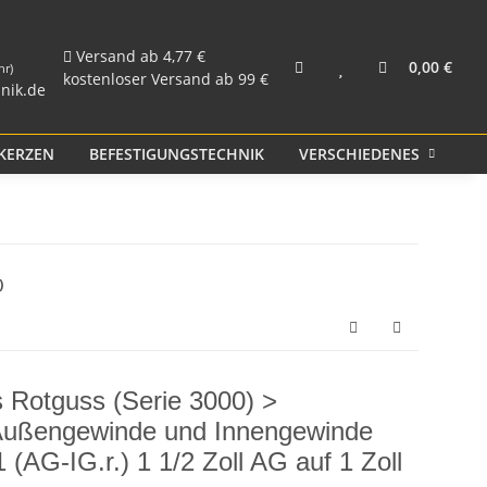
und Rohr
Kunststoff PP
Versand ab 4,77 €
0,00 €
hr)
kostenloser Versand ab 99 €
nik.de
KERZEN
BEFESTIGUNGSTECHNIK
VERSCHIEDENES
S
)
s Rotguss (Serie 3000) >
 Außengewinde und Innengewinde
 (AG-IG.r.) 1 1/2 Zoll AG auf 1 Zoll