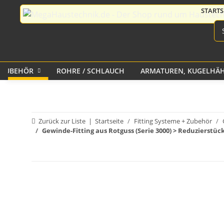
Kontur für Edelstahlrohr
aus Messing
Messing
Schnellkupplungen
Messing für GEKA
HEIZUNG
+ ZUBEHÖR
ROHRE / SCHLAUCH
ARMATUREN, KUGELHÄH
Druckluftkupplungen aus
Kugelhähne
Schlauchschellen
FERNSEHEN
RECEIVER KABEL UND
Pneumatik Steck-Fittings
Eckventile Geräteventile
HEIZKÖRPER UND
DVB-T
ZUBEHÖR
(1)
Messing
Flexschläuche
Ablaufgarnitur
Zurück zur Liste
Startseite
Fitting Systeme + Zubehör
Gewinde-Fitting aus Rotguss (Serie 3000) > Reduzierstü