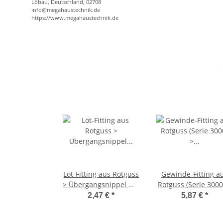
Löbau, Deutschland, 02708
info@megahaustechnik.de
https://www.megahaustechnik.de
Löt-Fitting aus Rotguss
Gewinde-Fitting a
> Übergangsnippel mit
Rotguss (Serie 3000
Außengewinde (i-AG)
Reduzierstück mi
2,47 €
*
5,87 €
*
Serie 4243G 28 mm x 1
Außengewinde u
Zoll
Innengewinde