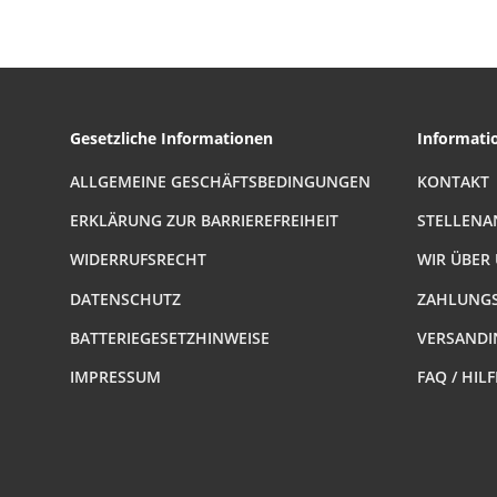
reduzierend Nr.32
(AG-IG.r.) 1 1/4 Zoll
auf 1 Zoll IG
Gesetzliche Informationen
Informati
ALLGEMEINE GESCHÄFTSBEDINGUNGEN
KONTAKT
ERKLÄRUNG ZUR BARRIEREFREIHEIT
STELLENA
WIDERRUFSRECHT
WIR ÜBER
DATENSCHUTZ
ZAHLUNGS
BATTERIEGESETZHINWEISE
VERSANDI
IMPRESSUM
FAQ / HIL