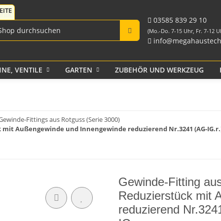
Fittings für PE-Rohr
Tank-Durchführungen
aus PP und Rohr
schwarz
Verschraubungen
03585 839 29 10
(Mo.-Do. 7-15 Uhr, Fr. 7-12 U
info@megahaustech
NE, VENTILE
GARTEN
ZUBEHÖR UND WERKZEUG
Klebeband
Gewinde-Fittings aus Rotguss (Serie 3000)
ck mit Außengewinde und Innengewinde reduzierend Nr.3241 (AG-IG.r.
Gewinde-Fitting au
Reduzierstück mit
reduzierend Nr.3241