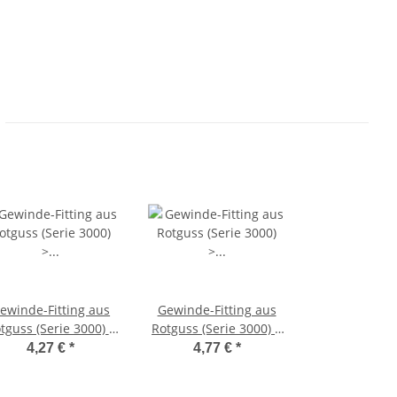
ewinde-Fitting aus
Gewinde-Fitting aus
tguss (Serie 3000) >
Rotguss (Serie 3000) >
Reduzierstück mit
Reduzierstück mit
4,27 €
*
4,77 €
*
ußengewinde und
Außengewinde und
Innengewinde
Innengewinde