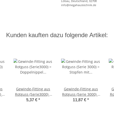
Löbau, Deutschland, 02708
info@megahaustechnik.de
Kunden kauften dazu folgende Artikel:
us
Gewinde-Fitting aus
Gewinde-Fitting aus
G
) >
Rotguss (Serie3000) >
Rotguss (Serie 3000) >
Ro
t
Doppelnippel AG(R) x
Stopfen mit Rand mit
5,37 €
*
11,87 €
*
nd
AG(R) 1 Zoll (3280)
Außengewinde
A
Nr.3290 (AG) 1 1/2 Zoll