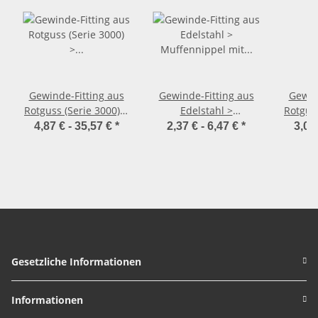
Gewinde-Fitting aus
Gewinde-Fitting aus
Gewin
Rotguss (Serie 3000) >
Edelstahl >
Rotguss
Muffennippel mit
Muffennippel mit
Do
4,87 € -
35,57 €
*
2,37 € -
6,47 €
*
3,07
Innengewinde und
Innengewinde mit
re
Außengewinde
Dichtung und
Red
reduzierend Nr.3242
Außengewinde
Nr.32
(IG-AG.r.)
reduzierend (IG-AG.r.)
Gesetzliche Informationen
Informationen