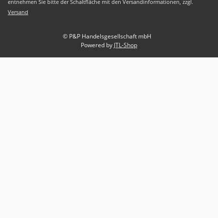
entnehmen Sie bitte der Schaltfläche mit den Versandinformationen, zzgl.
Versand
© P&P Handelsgesellschaft mbH
Powered by
JTL-Shop