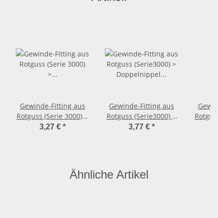
Gewinde-Fitting aus
Gewinde-Fitting aus
Gewin
Rotguss (Serie 3000) >
Rotguss (Serie3000) >
Rotguss
Reduzierstück mit
Doppelnippel AG(R) x
Do
3,27 €
*
3,77 €
*
Außengewinde und
AG(R) 3/4 Zoll (3280)
re
Innengewinde
Red
reduzierend Nr.3241
Nr.3245
(AG-IG.r.) 3/4 Zoll AG
Zol
Ähnliche Artikel
auf 1/2 Zoll IG