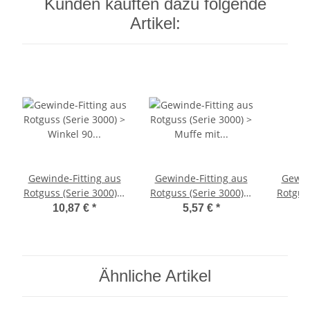
Kunden kauften dazu folgende
Artikel:
Gewinde-Fitting aus
Gewinde-Fitting aus
Gewin
Rotguss (Serie 3000) >
Rotguss (Serie 3000) >
Rotguss
Winkel 90 Grad mit
Muffe mit
Winke
10,87 €
*
5,57 €
*
Innengewinde
Innengewinde
Inne
Nr.3090 (IG-IG) 1 Zoll
Nr.3270 (IG-IG) 1 Zoll
Au
Nr.3092
Ähnliche Artikel