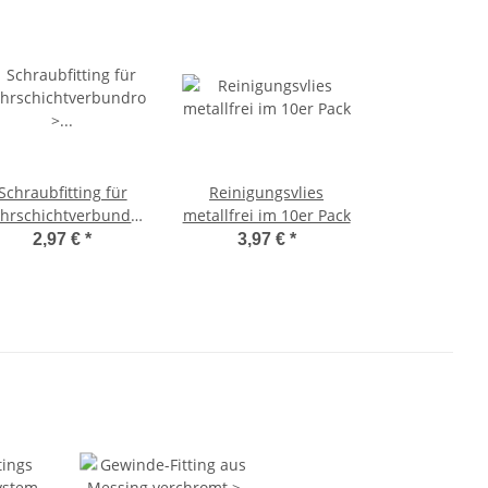
Schraubfitting für
Reinigungsvlies
hrschichtverbundrohr
metallfrei im 10er Pack
 Montageplatte aus
2,97 €
*
3,97 €
*
tahl verzinkt mit 6
Schrauben für
ndwinkel Stichmaß
153mm