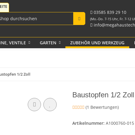
Fittings für PE-Rohr
Tank-Durchführungen
aus PP und Rohr
schwarz
Verschraubungen
03585 839 29 10
(Mo.-Do. 7-15 Uhr, Fr. 7-12 U
info@megahaustech
NE, VENTILE
GARTEN
ZUBEHÖR UND WERKZEUG
Klebeband
stopfen 1/2 Zoll
Baustopfen 1/2 Zol
(1 Bewertungen)
Artikelnummer:
A1000760-015