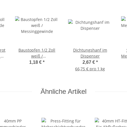
rot
Baustopfen 1/2 Zoll
Dichtungshanf im
 2
weiß /
Dispenser
Me
Messinggewinde
>
1,18 €
*
2,67 €
*
S
66,75 € pro 1 kg
Wa
Ähnliche Artikel