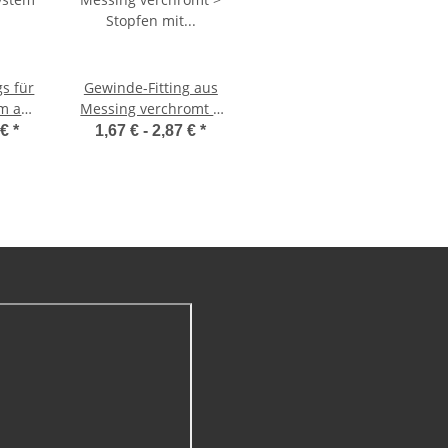
s für
Gewinde-Fitting aus
em aus
Messing verchromt >
Stopfen mit
 €
*
1,67 € -
2,87 €
*
Außengwinde und
Sechskantantrieb (AG)