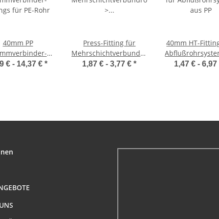
40mm PP
Press-Fitting für
40mm HT-Fitting
emmverbinder-
Mehrschichtverbundrohr
Abflußrohrsyst
ings für PE-Rohr
> Stopfen (i)
PP
9 € -
14,37 €
*
1,87 € -
3,77 €
*
1,47 € -
6,97
onen
NGEBOTE
 UNS