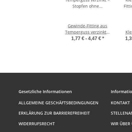
Gewinde-Fitting aus
Temperguss verzinkt >
Kl
Stopfen ohne Rand
Fitt
1,77 € -
4,47 €
*
1,3
und Außengewinde
Nr.291 (AG)
Gesetzliche Informationen
Informati
ALLGEMEINE GESCHÄFTSBEDINGUNGEN
KONTAKT
ERKLÄRUNG ZUR BARRIEREFREIHEIT
STELLENA
WIDERRUFSRECHT
WIR ÜBER