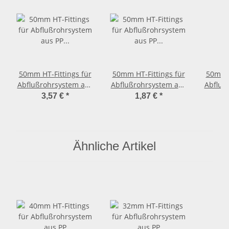
50mm HT-Fittings für
50mm HT-Fittings für
50mm H
Abflußrohrsystem aus
Abflußrohrsystem aus
Abfluß
PP Rohr mit Muffe
PP Bogen Winkel 30
PP Bo
3,57 €
*
1,87 €
*
Länge 1000mm
Grad
Ähnliche Artikel