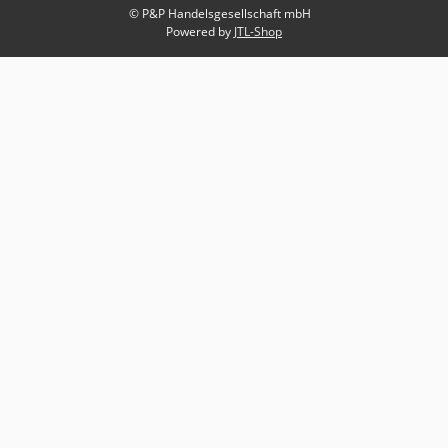
© P&P Handelsgesellschaft mbH
Powered by
JTL-Shop