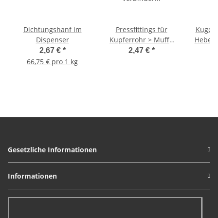
Dichtungshanf im
Pressfittings für
Kugel
Dispenser
Kupferrohr > Muffe
Hebelgr
Verbinder aus Kupfer
3/4
2,67 €
*
2,47 €
*
2415 (i-i) 15 mm
66,75 € pro 1 kg
Gesetzliche Informationen
Informationen