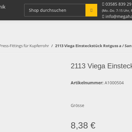
03585 839 29
Fitting Systeme + Zubehör
Rohre / Schlauch
(Mo.-Do. 7-15 Uhr, F
info@megaha
Press-Fittings für Kupferrohr
2113 Viega Einsteckstück Rotguss a / San
2113 Viega Einstec
Artikelnummer:
A1000504
Grösse
8,38 €