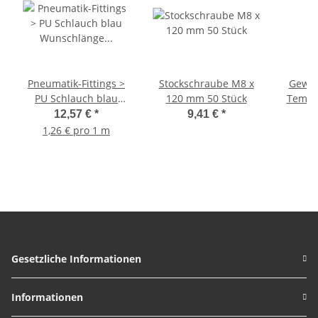
Pneumatik-Fittings >
Stockschraube M8 x
Gewin
PU Schlauch blau
120 mm 50 Stück
Temper
Wunschlänge
> 
12,57 €
*
9,41 €
*
Schlauch
Inneng
1,26 € pro 1 m
Außendurchmesser
(IG-I
10mm 10 Meter
Gesetzliche Informationen
Informationen