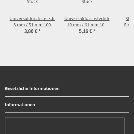
Universaldurchsteckdübel
Universaldurchsteckdübel
Sto
8 mm / 51 mm 100
10 mm / 61 mm 100
Eind
Stück
Stück
P
3,86 €
*
5,16 €
*
Gesetzliche Informationen
Informationen