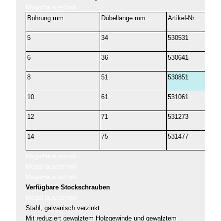
MegaHaustechnik
Bohrung mm
Dübellänge mm
Artikel-Nr.
5
34
530531
6
36
530641
8
51
530851
10
61
531061
12
71
531273
14
75
531477
MegaHaustechnik
MegaHaustechnik
MegaHaustechnik
Verfügbare Stockschrauben
MegaHaustechnik
Stahl, galvanisch verzinkt
Mit reduziert gewalztem Holzgewinde und gewalztem