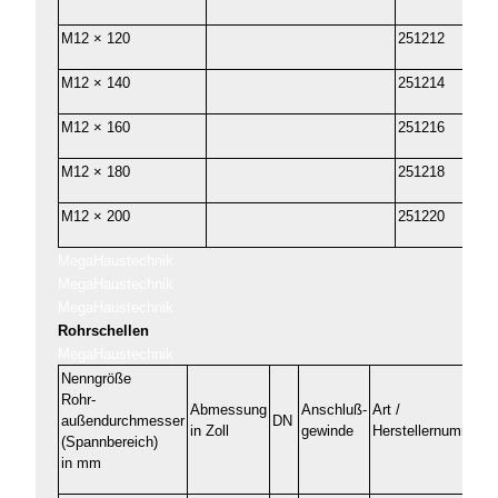
M12 × 120
251212
M12 × 140
251214
M12 × 160
251216
M12 × 180
251218
M12 × 200
251220
MegaHaustechnik
MegaHaustechnik
MegaHaustechnik
Rohrschellen
MegaHaustechnik
Nenngröße
Rohr-
Abmessung
Anschluß-
Art /
außendurchmesser
DN
in Zoll
gewinde
Herstellernummer
(Spannbereich)
in mm