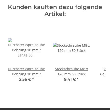
Kunden kauften dazu folgende
Artikel:
Durchsteckspreizdübel
Stockschraube M8 x
Zwe
Bohrung 10 mm /
120 mm 50 Stück
Gelen
Länge 50 mm / 50
2,56 €
*
9,41 €
*
2
Stück
Schal
1/2 Z
Durchm
(im Pa