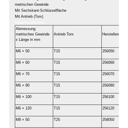
metrischen Gewinde
Mit Sechskant-Schlüsselfläche
Mit Antrieb (Torx)
MegaHaustechnik
Abmessung
metrisches Gewinde
Antrieb Torx
Herstellernumm
x Länge in mm
M6 × 50
T15
256050
M6 × 60
T15
256060
M6 × 70
T15
256070
M6 × 80
T15
256080
M6 × 100
T15
256100
M6 × 120
T15
256120
M8 × 50
T25
258050