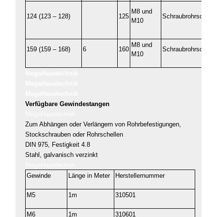
M8 und
124 (123 – 128)
125
Schraubrohrschelle
M10
M8 und
159 (159 – 168)
6
160
Schraubrohrschelle
M10
MegaHaustechnik
MegaHaustechnik
MegaHaustechnik
Verfügbare Gewindestangen
MegaHaustechnik
Zum Abhängen oder Verlängern von Rohrbefestigungen,
Stockschrauben oder Rohrschellen
DIN 975, Festigkeit 4.8
Stahl, galvanisch verzinkt
MegaHaustechnik
Gewinde
Länge in Meter
Herstellernummer
M5
1m
310501
M6
1m
310601