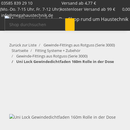
03585 839 29 10
Versand ab 4,77 €
(Mo.-Do. 7-15 Uhr, Fr. 7-12 Uhr)
kostenloser Versand ab 99 €
0,00
info@megahaustechnik.de
Zurück zur Liste
Gewinde-Fittings aus Rotguss (Serie 3000)
Startseite
Fitting Systeme + Zubehör
Gewinde-Fittings aus Rotguss (Serie 3000)
Uni Lock Gewindedichtfaden 160m Rolle in der Dose