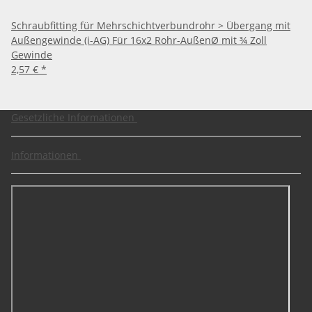
Schraubfitting für Mehrschichtverbundrohr > Übergang mit
Außengewinde (i-AG) Für 16x2 Rohr-AußenØ mit ¾ Zoll
Gewinde
2,57 €
*
Gesetzliche Informationen
Informationen