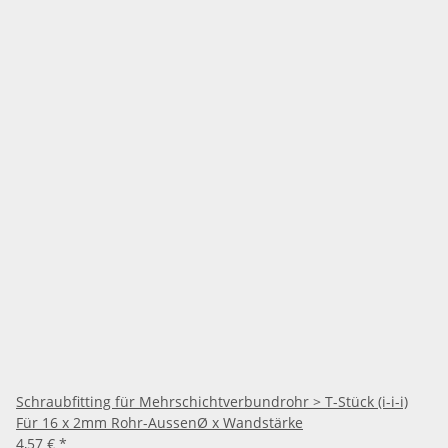
Schraubfitting für Mehrschichtverbundrohr > T-Stück (i-i-i)
Für 16 x 2mm Rohr-AussenØ x Wandstärke
4,57 €
*