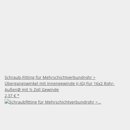
Schraub-Fitting für Mehrschichtverbundrohr >
Übergangswinkel mit Innengewinde (i-IG) Für 16x2 Rohr-
AußenØ mit ½ Zoll Gewinde
2,37 €
*