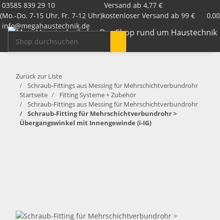
03585 839 29 10
Versand ab 4,77 €
(Mo.-Do. 7-15 Uhr, Fr. 7-12 Uhr)
kostenloser Versand ab 99 €
0,00
info@megahaustechnik.de
Zurück zur Liste
Schraub-Fittings aus Messing für Mehrschichtverbundrohr
Startseite
Fitting Systeme + Zubehör
Schraub-Fittings aus Messing für Mehrschichtverbundrohr
Schraub-Fitting für Mehrschichtverbundrohr >
Übergangswinkel mit Innengewinde (i-IG)