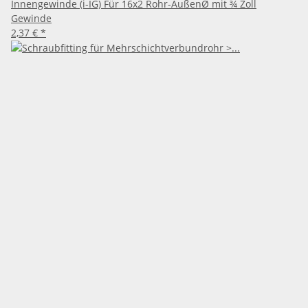
Innengewinde (i-IG) Für 16x2 Rohr-AußenØ mit ¾ Zoll
Gewinde
2,37 €
*