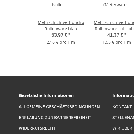
Mehrschichtverbundrohr
Mehrschichtverbun
Rollenware blau
Rollenware rot isoli
isoliert (Meterware in
(Meterware in ein
53,97 €
*
41,37 €
*
einem Stück) 20 x
Stück) 16 x 2,0m
2,16 € pro 1 m
1,65 € pro 1 m
2,0mm Rohr blau
Rohr rot isoliert 2
isoliert 25 Meter Rolle
Meter Rolle
Gesetzliche Informationen
Informati
ALLGEMEINE GESCHÄFTSBEDINGUNGEN
KONTAKT
ERKLÄRUNG ZUR BARRIEREFREIHEIT
STELLENA
WIDERRUFSRECHT
WIR ÜBER