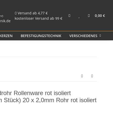
und Rohr
Kunststoff PP
Versand ab 4,77 €
0,00 €
hr)
kostenloser Versand ab 99 €
nik.de
KERZEN
BEFESTIGUNGSTECHNIK
VERSCHIEDENES
S
ohr Rollenware rot isoliert
 Stück) 20 x 2,0mm Rohr rot isoliert