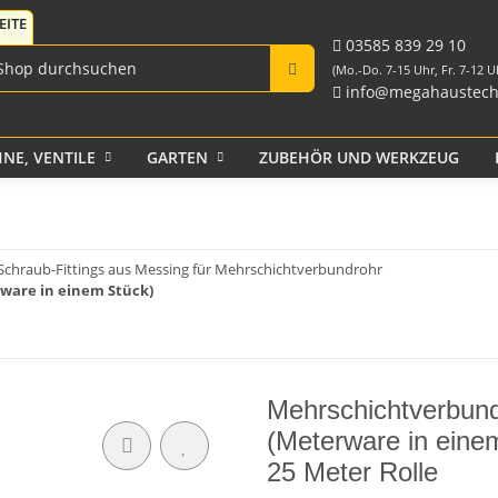
Fittings für PE-Rohr
Tank-Durchführungen
aus PP und Rohr
schwarz
Verschraubungen
03585 839 29 10
(Mo.-Do. 7-15 Uhr, Fr. 7-12 U
info@megahaustech
NE, VENTILE
GARTEN
ZUBEHÖR UND WERKZEUG
Klebeband
Schraub-Fittings aus Messing für Mehrschichtverbundrohr
rware in einem Stück)
Mehrschichtverbundr
(Meterware in einem
25 Meter Rolle