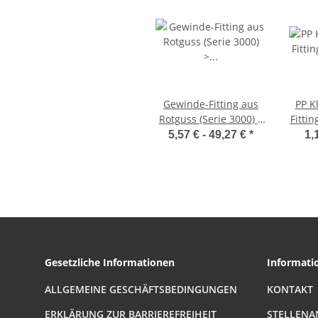
Gewinde-Fitting aus
PP K
Rotguss (Serie 3000) >
Fittin
T-Stück mit
5,57 € -
49,27 €
*
1,
Innengewinde Nr.3130
Ausse
(IG-IG-IG)
Gesetzliche Informationen
Informati
ALLGEMEINE GESCHÄFTSBEDINGUNGEN
KONTAKT
ERKLÄRUNG ZUR BARRIEREFREIHEIT
STELLENA