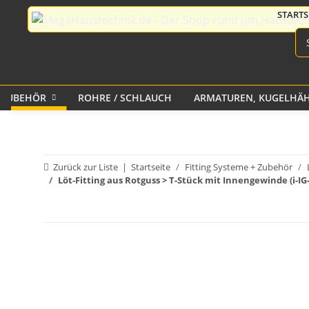
Kontur für Edelstahlrohr
aus Messing
Messing
Schnellkupplungen
Messing für GEKA
HEIZUNG
+ ZUBEHÖR
ROHRE / SCHLAUCH
ARMATUREN, KUGELHÄH
Druckluftkupplungen aus
Kugelhähne
Schlauchschellen
FERNSEHEN
RECEIVER KABEL UND
Pneumatik Steck-Fittings
Eckventile Geräteventile
HEIZKÖRPER UND
DVB-T
ZUBEHÖR
(1)
Messing
Flexschläuche
Ablaufgarnitur
Zurück zur Liste
Startseite
Fitting Systeme + Zubehör
Löt-Fitting aus Rotguss > T-Stück mit Innengewinde (i-IG-