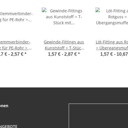
lemmverbinder-
Gewinde-Fittings aus
Löt-Fitting aus R
g für PE-Rohr > T-
Kunststoff > T-Stück
> Übergangsmuf
Stück mit
mit Innengewinde (IG-
Innengewinde (
17 € -
2,57 €
*
1,57 € -
2,87 €
*
1,57 € -
10,6
ngewinde (i-AG-i)
IG-IG)
Serie 4270
onen
NGEBOTE