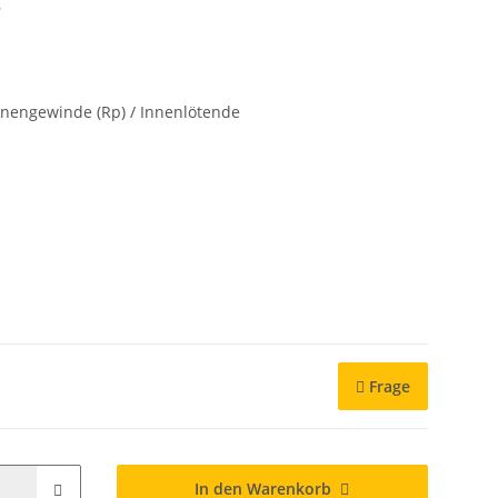
6
Innengewinde (Rp) / Innenlötende
Frage
In den Warenkorb