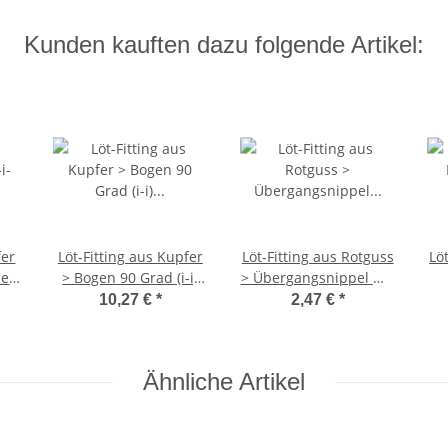
Kunden kauften dazu folgende Artikel:
fer
Löt-Fitting aus Kupfer
Löt-Fitting aus Rotguss
Lö
ie
> Bogen 90 Grad (i-i)
> Übergangsnippel mit
Serie 5002A 22 mm 10
Außengewinde (i-AG)
I
10,27 €
*
2,47 €
*
Stück
Serie 4243G 22 mm x 1
S
Zoll
Ähnliche Artikel