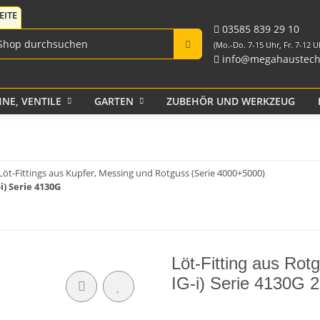
Fittings für PE-Rohr
Tank-Durchführungen
aus PP und Rohr
schwarz
Verschraubungen
03585 839 29 10
(Mo.-Do. 7-15 Uhr, Fr. 7-12 U
info@megahaustech
NE, VENTILE
GARTEN
ZUBEHÖR UND WERKZEUG
Klebeband
Löt-Fittings aus Kupfer, Messing und Rotguss (Serie 4000+5000)
i) Serie 4130G
Löt-Fitting aus Rot
IG-i) Serie 4130G 