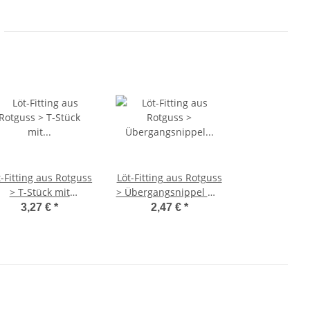
t-Fitting aus Rotguss
Löt-Fitting aus Rotguss
> T-Stück mit
> Übergangsnippel mit
nnengewinde (i-IG-i)
Außengewinde (i-AG)
3,27 €
*
2,47 €
*
erie 4130G 28 mm x
Serie 4243G 28 mm x 1
1/2 Zoll x 28 mm
Zoll