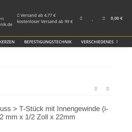
und Rohr
Kunststoff PP
Versand ab 4,77 €
0,00 €
hr)
kostenloser Versand ab 99 €
nik.de
KERZEN
BEFESTIGUNGSTECHNIK
VERSCHIEDENES
S
guss > T-Stück mit Innengewinde (i-
22 mm x 1/2 Zoll x 22mm