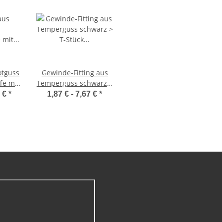
otguss
Gewinde-Fitting aus
fe mit
Temperguss schwarz >
i-IG)
T-Stück mit
7 €
*
1,87 € -
7,67 €
*
G
Innengewinde Nr.130
(IG-IG-IG)