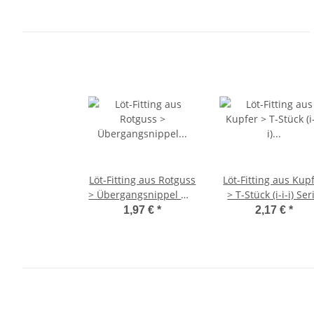
Löt-Fitting aus Rotguss
Löt-Fitting aus Kup
> Übergangsnippel mit
> T-Stück (i-i-i) Ser
Außengewinde (i-AG)
5130 22 mm
1,97 €
*
2,17 €
*
Serie 4243G 22 mm x
3/4 Zoll