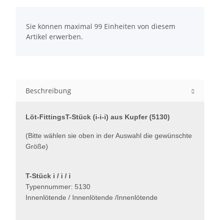
x
Sie können maximal 99 Einheiten von diesem
Artikel erwerben.
Beschreibung
Löt-FittingsT-Stück (i-i-i) aus Kupfer (5130)
(Bitte wählen sie oben in der Auswahl die gewünschte
Größe)
T-Stück i / i / i
Typennummer: 5130
Innenlötende / Innenlötende /Innenlötende