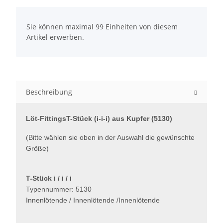
x
Sie können maximal 99 Einheiten von diesem
Artikel erwerben.
Beschreibung
Löt-FittingsT-Stück (i-i-i) aus Kupfer (5130)
(Bitte wählen sie oben in der Auswahl die gewünschte
Größe)
T-Stück i / i / i
Typennummer: 5130
Innenlötende / Innenlötende /Innenlötende