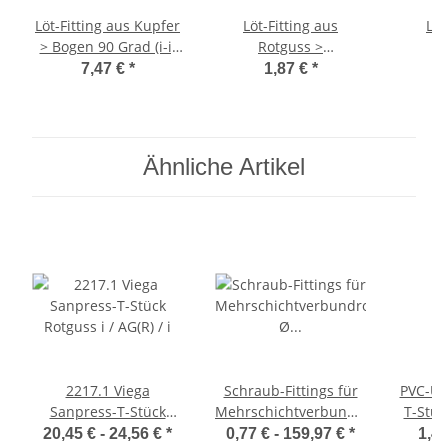
Löt-Fitting aus Kupfer
Löt-Fitting aus
Löt
> Bogen 90 Grad (i-i)
Rotguss >
Serie 5002A 18 mm 10
Übergangsnippel mit
Überga
7,47 €
*
1,87 €
*
Stück
Außengewinde (i-AG)
Außeng
Serie 4243G 18 mm x
Serie 
3/4 Zoll
Ähnliche Artikel
2217.1 Viega
Schraub-Fittings für
PVC-U K
Sanpress-T-Stück
Mehrschichtverbundrohr
T-Stück
Rotguss i / AG(R) / i
Ø 32,0 x 3,0mm
20,45 € -
24,56 €
*
0,77 € -
159,97 €
*
1,47