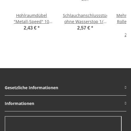
Hohlraumdübel
Schlauchanschlussstück
Mehrsc
"Metall-Speed" 10
ohne Wasserstop 1/2
Rollenw
Stück
Zoll
(Meter
2,43 €
*
2,57 €
*
Stüc
2,1
Rohr 
M
Gesetzliche Informationen
Informationen