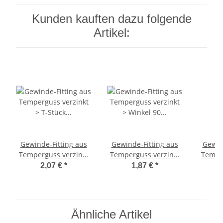
Kunden kauften dazu folgende
Artikel:
Gewinde-Fitting aus
Gewinde-Fitting aus
Gewin
Temperguss verzinkt
Temperguss verzinkt
Temper
> T-Stück mit
> Winkel 90 Grad mit
>
2,07 €
*
1,87 €
*
Innengewinde Nr.130
Innengewinde Nr.90
Inneng
(IG-IG-IG) 1/2 Zoll
(IG-IG) 1/2 Zoll
(IG
Ähnliche Artikel