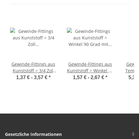
Gewinde-Fittings aus
Gewinde-Fittings aus
Gewin
Kunststoff > 3/4 Zoll
Kunststoff > Winkel 90
Temper
Gewinde-Fittings aus
Grad mit
1,37 € -
3,57 €
*
1,57 € -
2,67 €
*
5,37
Kunststoff
Innengewinde (IG-IG)
Winkel
90
di
Inne
Außen
Gesetzliche Informationen