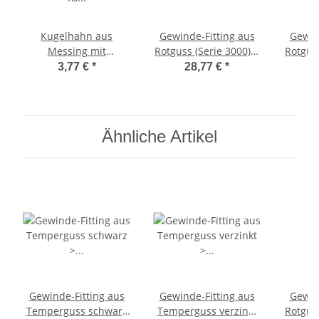
Kugelhahn aus
Gewinde-Fitting aus
Gewin
Messing mit
Rotguss (Serie 3000) >
Rotguss
Flügelgriff rot AG x IG
Reduzierstück mit
Redu
3,77 €
*
28,77 €
*
1/2 Zoll
Außengewinde und
Auße
Innengewinde
In
reduzierend Nr.3241
reduzi
(AG-IG.r.) 2 Zoll AG auf
(AG-IG.
Ähnliche Artikel
1/2 Zoll IG
1 
Gewinde-Fitting aus
Gewinde-Fitting aus
Gewin
Temperguss schwarz
Temperguss verzinkt
Rotguss