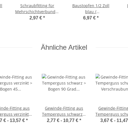
ll
Schraubfitting für
Baustopfen 1/2 Zoll
Mehrschichtverbundrohr
blau /
2
> Montageplatte aus
Messinggewinde 5
2,97 €
*
6,97 €
*
Stahl verzinkt mit 6
Stück
Schrauben für
Wandwinkel Stichmaß
153mm
Ähnliche Artikel
nde-Fitting aus
Gewinde-Fitting aus
Gewinde-Fittin
rguss verzinkt >
Temperguss schwarz >
Temperguss sch
en 45 Grad mit
Bogen 90 Grad mit
Verschraubu
7 € -
13,57 €
*
2,77 € -
10,77 €
*
3,67 € -
11,4
ngewinde Nr.41
Innengewinde Nr.2
konisch dichten