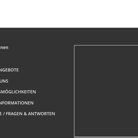
(IG-IG)
(IG-IG)
Innengewinde N
(IG-IG)
onen
NGEBOTE
 UNS
MÖGLICHKEITEN
NFORMATIONEN
FE / FRAGEN & ANTWORTEN