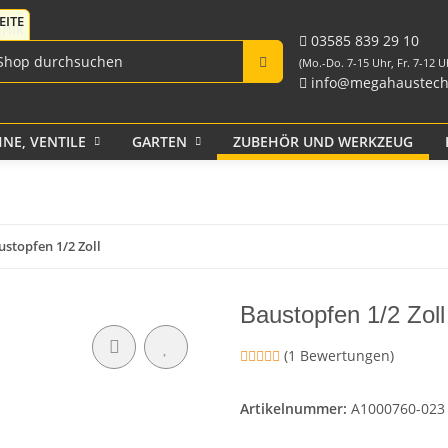
Fittings für PE-Rohr
Tank-Durchführungen
aus PP und Rohr
schwarz
Verschraubungen
03585 839 29 10
(Mo.-Do. 7-15 Uhr, Fr. 7-12 U
info@megahaustech
NE, VENTILE
GARTEN
ZUBEHÖR UND WERKZEUG
Klebeband
stopfen 1/2 Zoll
Baustopfen 1/2 Zoll
(1 Bewertungen)
Artikelnummer:
A1000760-023