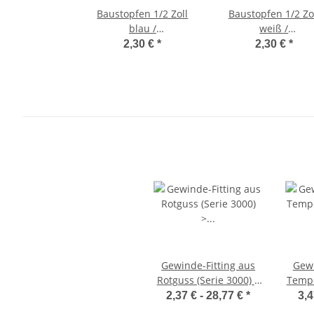
Baustopfen 1/2 Zoll
Baustopfen 1/2 Zo
blau /
weiß /
Messinggewinde 2
Messinggewinde 
2,30 €
*
2,30 €
*
Stück
Stück
Gewinde-Fitting aus
Gewi
Rotguss (Serie 3000) >
Tempe
Reduzierstück mit
Bog
2,37 € -
28,77 €
*
3,4
Außengewinde und
Inne