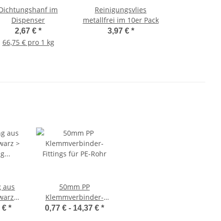
Dichtungshanf im
Reinigungsvlies
Dispenser
metallfrei im 10er Pack
2,67 €
*
3,97 €
*
66,75 € pro 1 kg
g aus
50mm PP
warz >
Klemmverbinder-
ng
Fittings für PE-Rohr
7 €
*
0,77 € -
14,37 €
*
d mit