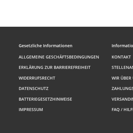
Innengewinde
reduzierend Nr.3241
(AG-IG.r.)
Gesetzliche Informationen
Informati
ALLGEMEINE GESCHÄFTSBEDINGUNGEN
KONTAKT
ERKLÄRUNG ZUR BARRIEREFREIHEIT
STELLENA
WIDERRUFSRECHT
WIR ÜBER
DATENSCHUTZ
ZAHLUNGS
BATTERIEGESETZHINWEISE
VERSANDI
IMPRESSUM
FAQ / HIL