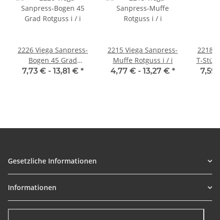
2226 Viega Sanpress-
2215 Viega Sanpress-
2218 V
Bogen 45 Grad
Muffe Rotguss i / i
T-Stück 
Rotguss i / i
7,73 € -
13,81 €
*
4,77 € -
13,27 €
*
7,59 
Gesetzliche Informationen
Informationen