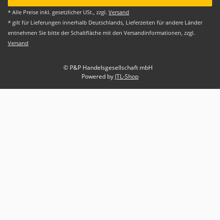
* Alle Preise inkl. gesetzlicher USt., zzgl.
Versand
* gilt für Lieferungen innerhalb Deutschlands, Lieferzeiten für andere Länder
entnehmen Sie bitte der Schaltfläche mit den Versandinformationen, zzgl.
Versand
© P&P Handelsgesellschaft mbH
Powered by
JTL-Shop