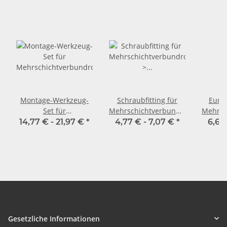
Montage-Werkzeug-
Schraubfitting für
Eurok
Set für
Mehrschichtverbundrohr
Mehrsc
Mehrschichtverbundrohr
> Wandwinkel 90 Grad
Verb
14,77 € -
21,97 €
*
4,77 € -
7,07 €
*
6,67
(i-IG-i)
Gesetzliche Informationen